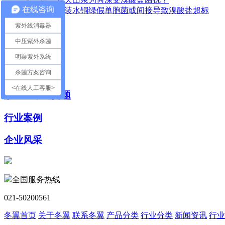
在线咨询
下一篇：
桶装水铜绿假单胞菌或间接导致溴酸盐超标
紫外线消毒器
返回列表
中压紫外杀菌
冬翼资讯中心
明渠紫外系统
新闻资讯
杀菌方案咨询
<在线人工客服>
水处理常见问题
行业案例
企业风采
全国服务热线
021-50200561
冬翼首页
关于冬翼
联系冬翼
产品分类
行业分类
新闻资讯
行业