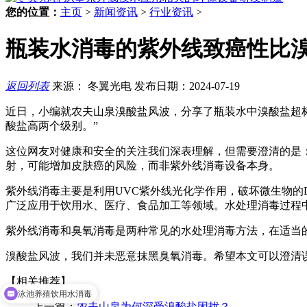
您的位置：
主页
>
新闻资讯
>
行业资讯
>
瓶装水消毒的紫外线致癌性比
返回列表
来源： 冬翼光电
发布日期：2024-07-19
近日，小编就农夫山泉溴酸盐风波，分享了瓶装水中溴酸盐超标
酸盐高两个级别。”
这位网友对健康和安全的关注我们深表理解，但需要澄清的是：
射，可能增加皮肤癌的风险，而非紫外线消毒设备本身。
紫外线消毒主要是利用UVC紫外线光化学作用，破坏微生物的
广泛应用于饮用水、医疗、食品加工等领域。水处理消毒过程
紫外线消毒和臭氧消毒是两种常见的水处理消毒方法，在适当
溴酸盐风波，我们并未恶意抹黑臭氧消毒。希望本文可以澄清
【相关推荐】
泳池养殖饮用水消毒
上一篇：
农夫山泉为何深受溴酸盐困扰？